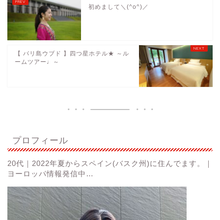
初めまして＼(^o^)／
【 バリ島ウブド 】四つ星ホテル★ ～ル
ームツアー♩～
プロフィール
20代｜2022年夏からスペイン(バスク州)に住んでます。｜
ヨーロッパ情報発信中…