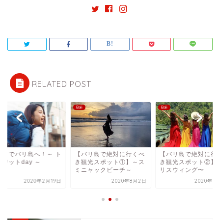
RELATED POST
Bali
Bali
バリ島で絶対に行くべ
【バリ島で絶対に行くべ
ＬＣＣでバリ島へ！～
観光スポット①】～ス
き観光スポット②】～バ
ランジットday ～
ニャックビーチ～
リスウィング〜
2020年8月2日
2020年8月10日
2020年2